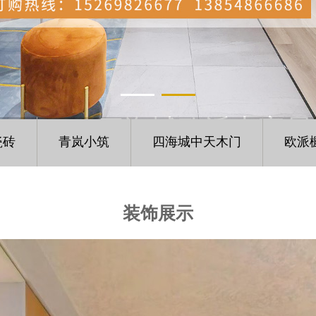
四海城欧派大家居
瓷砖
青岚小筑
四海城中天木门
欧派
INDUSTRIAL GASES
装饰展示