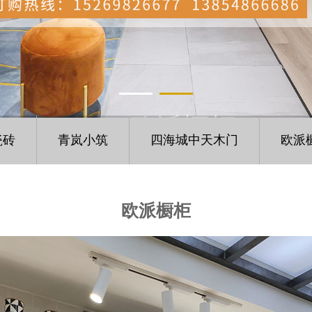
欧派橱柜
瓷砖
青岚小筑
四海城中天木门
欧派
INDUSTRIAL GASES
欧派橱柜